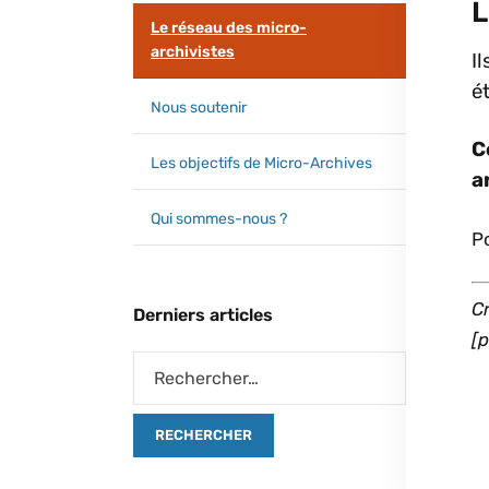
L
Le réseau des micro-
archivistes
I
é
Nous soutenir
C
Les objectifs de Micro-Archives
a
Qui sommes-nous ?
Po
Cr
[p